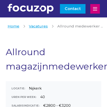
Contact
Open
Home
Vacatures
Allround medewerker ...
Allround
magazijnmedewerke
Nijkerk
LOCATIE:
40
UREN PER WEEK:
€2800 - €3200
SALARISINDICATIE: