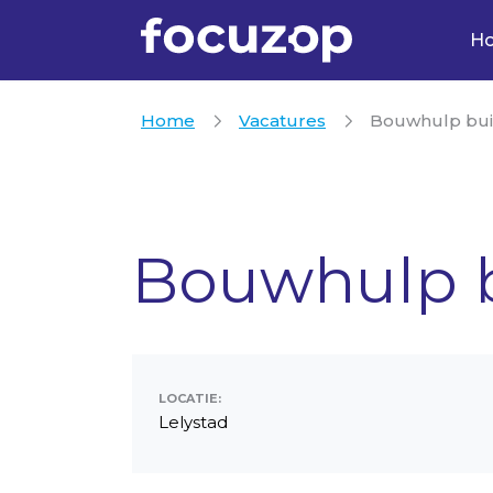
H
Home
Vacatures
Bouwhulp buit
Bouwhulp b
LOCATIE:
Lelystad