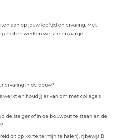
ten aan op jouw leeftijd en ervaring. Met
 op peil en werken we samen aan je
ur ervaring in de bouw?
s werkt en houd jij er van om met collega’s
 op de steiger of in de bouwput te staan en de
w?
eid dit op korte termijn te halen), rijbewijs B