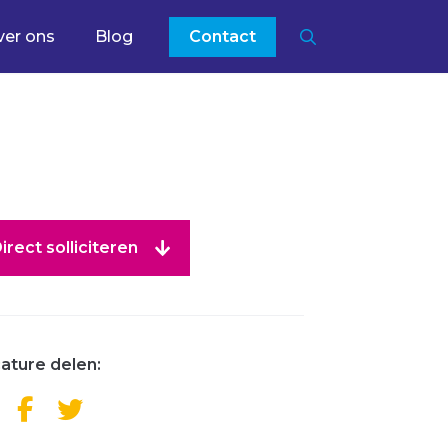
ver ons
Blog
Contact
irect solliciteren
ature delen: