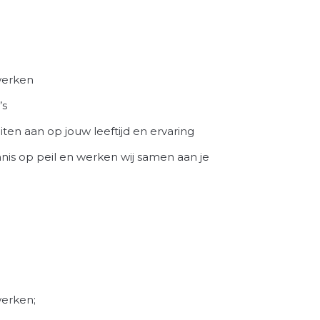
werken
’s
ten aan op jouw leeftijd en ervaring
nnis op peil en werken wij samen aan je
erken;