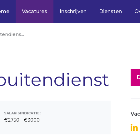
ome
Vacatures
Inschrijven
Diensten
O
endiens...
uitendienst
D
SALARISINDICATIE:
Vac
€2750 - €3000