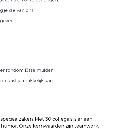
 je die van ons;
tgever.
ter rondom IJsselmuiden;
en past je makkelijk aan.
nspeciaalzaken. Met 30 collega's is er een
 humor. Onze kernwaarden zijn teamwork,