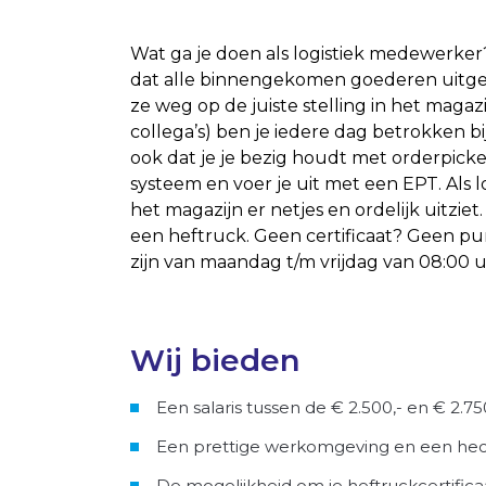
Wat ga je doen als logistiek medewerker
dat alle binnengekomen goederen uitgep
ze weg op de juiste stelling in het magaz
collega’s) ben je iedere dag betrokken bi
ook dat je je bezig houdt met orderpic
systeem en voer je uit met een EPT. Als 
het magazijn er netjes en ordelijk uitzie
een heftruck. Geen certificaat? Geen pun
zijn van maandag t/m vrijdag van 08:00 u
Wij bieden
Een salaris tussen de € 2.500,- en € 2.7
Een prettige werkomgeving en een hec
De mogelijkheid om je heftruckcertificaa