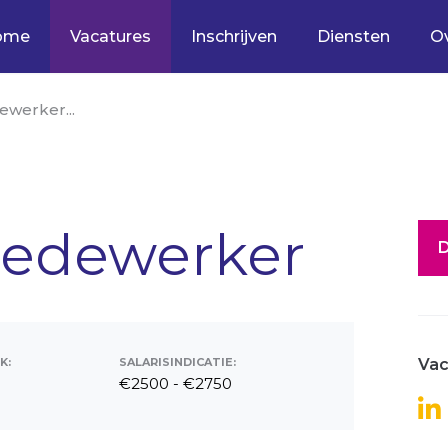
ome
Vacatures
Inschrijven
Diensten
O
ewerker...
Medewerker
D
K:
SALARISINDICATIE:
Vac
€2500 - €2750