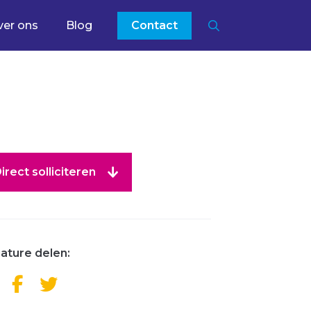
ver ons
Blog
Contact
irect solliciteren
ature delen: