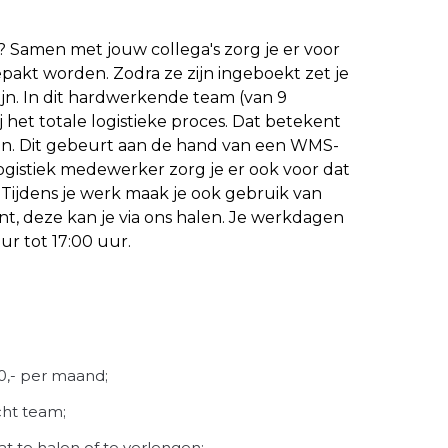
? Samen met jouw collega's zorg je er voor
akt worden. Zodra ze zijn ingeboekt zet je
ijn. In dit hardwerkende team (van 9
j het totale logistieke proces. Dat betekent
ken. Dit gebeurt aan de hand van een WMS-
logistiek medewerker zorg je er ook voor dat
t. Tijdens je werk maak je ook gebruik van
t, deze kan je via ons halen. Je werkdagen
ur tot 17:00 uur.
50,- per maand;
ht team;
t te halen of te verlengen;