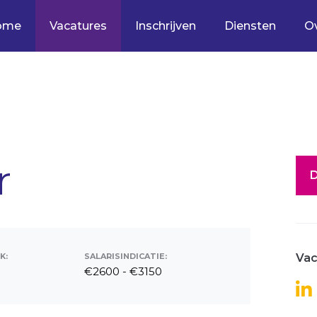
ome
Vacatures
Inschrijven
Diensten
O
r
D
K:
SALARISINDICATIE:
Vac
€2600 - €3150