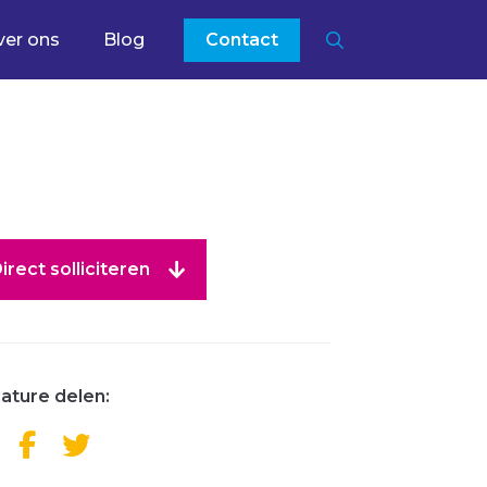
ver ons
Blog
Contact
irect solliciteren
ature delen: