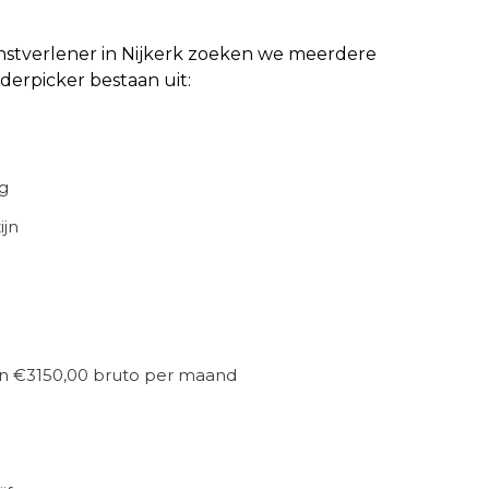
nstverlener in Nijkerk zoeken we meerdere
erpicker bestaan uit:
g
ijn
 en €3150,00 bruto per maand