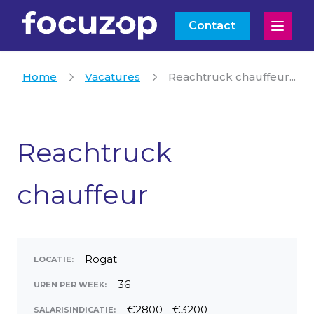
Contact
Open
Home
Vacatures
Reachtruck chauffeur...
Reachtruck
chauffeur
Rogat
LOCATIE:
36
UREN PER WEEK:
€2800 - €3200
SALARISINDICATIE: