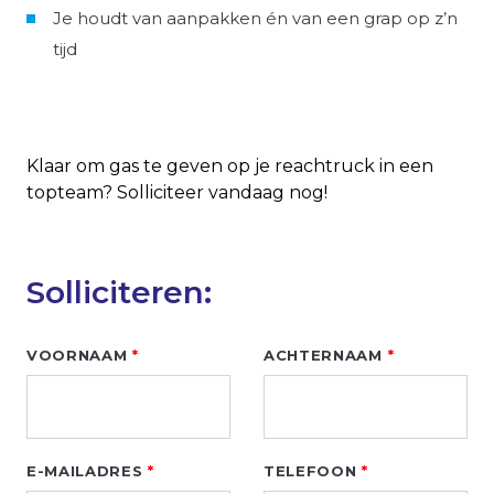
Je houdt van aanpakken én van een grap op z’n
tijd
Klaar om gas te geven op je reachtruck in een
topteam? Solliciteer vandaag nog!
Solliciteren:
Leave
VOORNAAM
ACHTERNAAM
this
field
blank
E-MAILADRES
TELEFOON